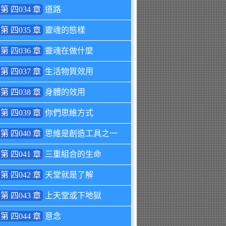
第 四034 章
道路
第 四035 章
靈魂的態樣
第 四036 章
靈魂在做什麼
第 四037 章
生活物質效用
第 四038 章
身體的效用
第 四039 章
你們思維方式
第 四040 章
思維是創造工具之一
第 四041 章
三重組合的生命
第 四042 章
天堂就是了解
第 四043 章
上天堂或下地獄
第 四044 章
意念