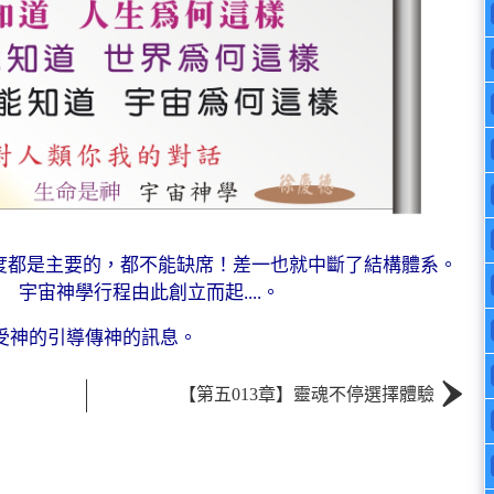
度都是主要的，都不能缺席！差一也就中斷了結構體系。
宇宙神學行程由此創立而起....。
受神的引導傳神的訊息。
›
【第五013章】靈魂不停選擇體驗