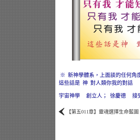
※ 新神學體系，上面談的任何角
這些話是 神 對人類你我的對話 
宇宙神學 創立人； 徐慶德 接
‹
【第五011章】靈魂選擇生命藍圖