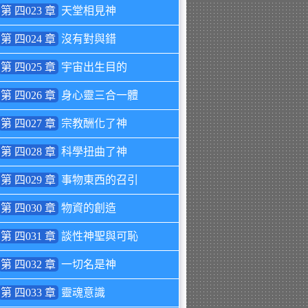
第 四023 章
天堂相見神
第 四024 章
沒有對與錯
第 四025 章
宇宙出生目的
第 四026 章
身心靈三合一體
第 四027 章
宗教酬化了神
第 四028 章
科學扭曲了神
第 四029 章
事物東西的召引
第 四030 章
物資的創造
第 四031 章
談性神聖與可恥
第 四032 章
一切名是神
第 四033 章
靈魂意識