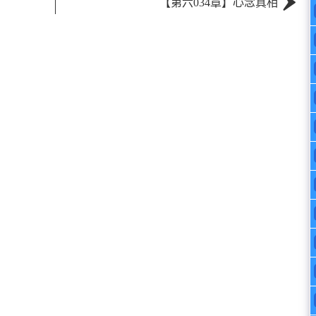
›
【第六034章】心念真相