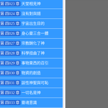
第 四023 章
天堂相見神
第 四024 章
沒有對與錯
第 四025 章
宇宙出生目的
第 四026 章
身心靈三合一體
第 四027 章
宗教酬化了神
第 四028 章
科學扭曲了神
第 四029 章
事物東西的召引
第 四030 章
物資的創造
第 四031 章
談性神聖與可恥
第 四032 章
一切名是神
第 四033 章
靈魂意識