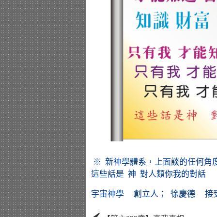
※ 新神學體系，上面談的任何角
這些話是 神 對人類你我的對話 
宇宙神學 創立人； 徐慶德 接