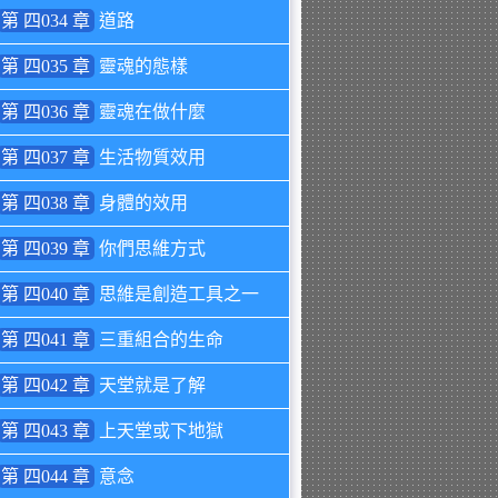
第 四034 章
道路
第 四035 章
靈魂的態樣
第 四036 章
靈魂在做什麼
第 四037 章
生活物質效用
第 四038 章
身體的效用
第 四039 章
你們思維方式
第 四040 章
思維是創造工具之一
第 四041 章
三重組合的生命
第 四042 章
天堂就是了解
第 四043 章
上天堂或下地獄
第 四044 章
意念