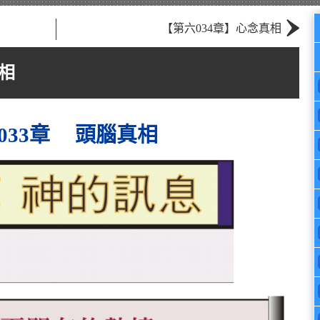
›
【第六034章】心念真相
相
033章 頭腦真相