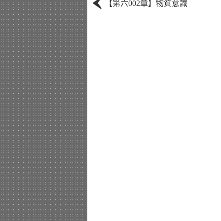
‹
【第六002章】物質意識