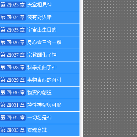
第 四023 章
天堂相見神
第 四024 章
沒有對與錯
第 四025 章
宇宙出生目的
第 四026 章
身心靈三合一體
第 四027 章
宗教酬化了神
第 四028 章
科學扭曲了神
第 四029 章
事物東西的召引
第 四030 章
物資的創造
第 四031 章
談性神聖與可恥
第 四032 章
一切名是神
第 四033 章
靈魂意識