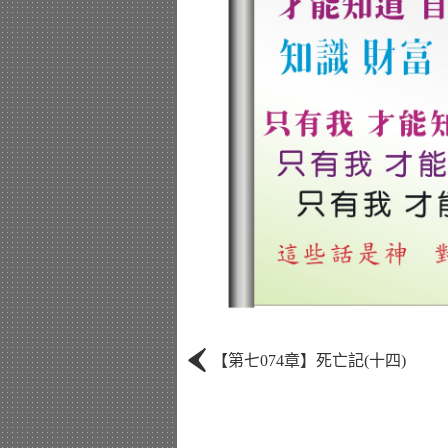
‹
【第七074章】死亡記(十四)