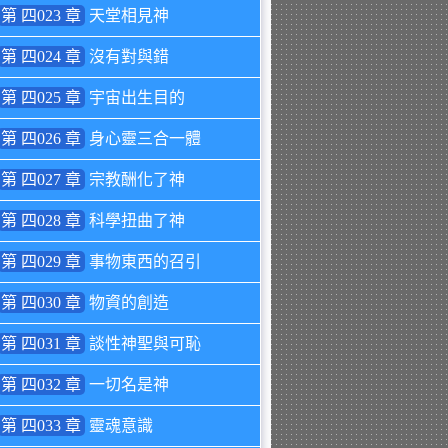
第 四023 章
天堂相見神
第 四024 章
沒有對與錯
第 四025 章
宇宙出生目的
第 四026 章
身心靈三合一體
第 四027 章
宗教酬化了神
第 四028 章
科學扭曲了神
第 四029 章
事物東西的召引
第 四030 章
物資的創造
第 四031 章
談性神聖與可恥
第 四032 章
一切名是神
第 四033 章
靈魂意識