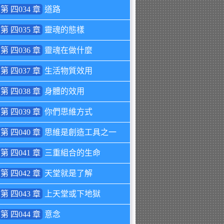
第 四034 章
道路
第 四035 章
靈魂的態樣
第 四036 章
靈魂在做什麼
第 四037 章
生活物質效用
第 四038 章
身體的效用
第 四039 章
你們思維方式
第 四040 章
思維是創造工具之一
第 四041 章
三重組合的生命
第 四042 章
天堂就是了解
第 四043 章
上天堂或下地獄
第 四044 章
意念