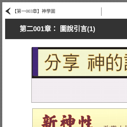
‹
【第一003章】神學圖
第二001章： 圖說引言(1)