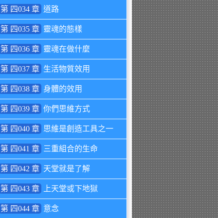
第 四034 章
道路
第 四035 章
靈魂的態樣
第 四036 章
靈魂在做什麼
第 四037 章
生活物質效用
第 四038 章
身體的效用
第 四039 章
你們思維方式
第 四040 章
思維是創造工具之一
第 四041 章
三重組合的生命
第 四042 章
天堂就是了解
第 四043 章
上天堂或下地獄
第 四044 章
意念