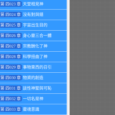
第 四023 章
天堂相見神
第 四024 章
沒有對與錯
第 四025 章
宇宙出生目的
第 四026 章
身心靈三合一體
第 四027 章
宗教酬化了神
第 四028 章
科學扭曲了神
第 四029 章
事物東西的召引
第 四030 章
物資的創造
第 四031 章
談性神聖與可恥
第 四032 章
一切名是神
第 四033 章
靈魂意識