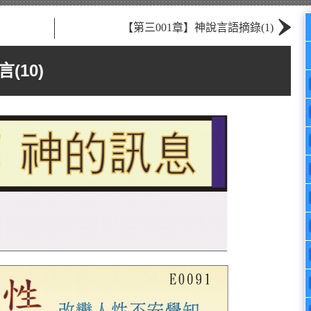
›
【第三001章】神說言語摘錄(1)
(10)